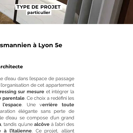
TYPE DE PROJET
particulier
smannien à Lyon 5e
architecte
alle d’eau dans l’espace de passage
é l’organisation de cet appartement
ressing sur mesure
et intégrer la
 parentale
. Ce choix a redéfini les
 l'espace
. Une v
errière toute
ration élégante sans perte de
le d’eau se compose d’un grand
u
, tandis qu’une
alcôve
à l’abri des
 à l’italienne
. Ce projet, alliant