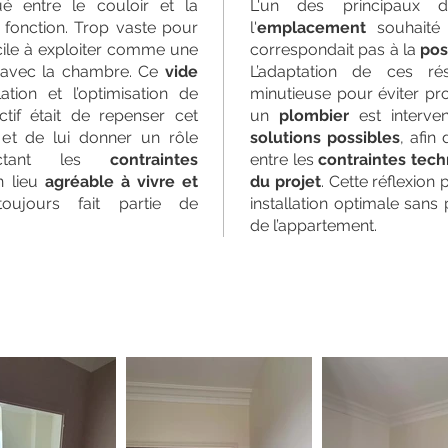
ué entre le couloir et la
L'un des principaux dé
 fonction. Trop vaste pour
l'
emplacement
souhaité
fficile à exploiter comme une
correspondait pas à la
pos
e avec la chambre. Ce
vide
L’adaptation de ces r
ation et l’optimisation de
minutieuse pour éviter pr
ctif était de repenser cet
un
plombier
est interven
r et de lui donner un rôle
solutions possibles
, afin
pectant les
contraintes
entre les
contraintes tec
n lieu
agréable à vivre et
du projet
. Cette réflexion
oujours fait partie de
installation optimale sans 
de l’appartement.