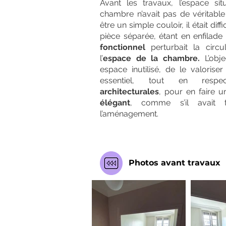
Avant les travaux, l’espace sit
chambre n’avait pas de véritable
être un simple couloir, il était di
pièce séparée, étant en enfilad
fonctionnel
perturbait la circul
l’
espace de la chambre.
L’obje
espace inutilisé, de le valorise
essentiel, tout en res
architecturales
, pour en faire u
élégant
, comme s’il avait t
l’aménagement.
Photos avant travaux