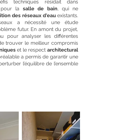
fis techniques résidait dans
 pour la
salle de bain
, qui ne
ition des réseaux d'eau
existants.
éseaux a nécessité une étude
oblème futur. En amont du projet,
u pour analyser les différentes
 de trouver le meilleur compromis
hniques
et le respect
architectural
 préalable a permis de garantir une
perturber l’équilibre de l’ensemble