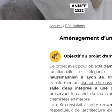
ANNÉE
2022
Accueil
>
Réalisations
Aménagement d’une
Objectif du projet d'
Ce projet avait pour objectif d’
am
fonctionnelle et élégan
haussmannien à Lyon 5e
. In
transformer un
espace de pass
salle d’eau intégrée à une s
préservant le cachet du lieu : m
cheminées en marbre.
Le défi consistait à créer un
am
respectueux de l’architecture ex