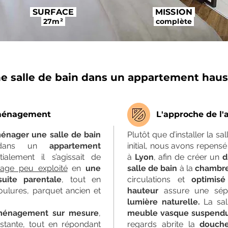
SURFACE
MISSION
27m²
complète
 salle de bain dans un appartement haus
aménagement
L'approche de l'
énager une salle de bain
Plutôt que d’installer la s
te dans un
appartement
initial, nous avons repens
itialement il s’agissait de
à
Lyon
, afin de créer un
d
age peu exploité
en
une
salle de bain
à la
chambre
uite parentale
, tout en
circulations et
optimisé
oulures, parquet ancien et
hauteur
assure une sépa
lumière naturelle.
La sal
énagement sur mesure
,
meuble vasque suspend
istante, tout en répondant
regards abrite la
douche