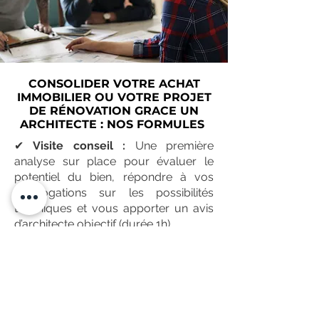
CONSOLIDER VOTRE ACHAT
IMMOBILIER OU VOTRE PROJET
DE RÉNOVATION GRACE UN
ARCHITECTE : NOS FORMULES
✔
Visite conseil :
Une première
analyse sur place pour évaluer le
potentiel du bien, répondre à vos
interrogations sur les possibilités
techniques et vous apporter un avis
d’architecte objectif (durée 1h).
✔
Budget travaux :
En complément
de la visite conseil, nous établissons
une estimation prévisionnelle des
coûts corps d’état par corps d’état. Ce
document vous permettra d’affiner