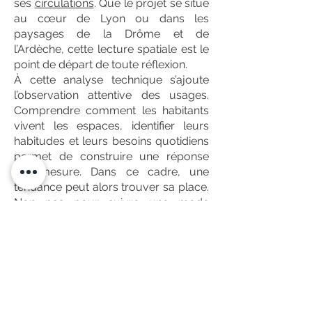
ses
circulations
. Que le projet se situe
au cœur de Lyon ou dans les
paysages de la Drôme et de
l’Ardèche, cette lecture spatiale est le
point de départ de toute réflexion.
À cette analyse technique s’ajoute
l’observation attentive des usages.
Comprendre comment les habitants
vivent les espaces, identifier leurs
habitudes et leurs besoins quotidiens
permet de construire une réponse
sur mesure. Dans ce cadre, une
tendance peut alors trouver sa place.
Non pas pour suivre une mode
éphémère, mais parce qu’elle devient
une solution pertinente dans ce
contexte précis, pour ces clients-là.
Faire de la veille, observer les
tendances et comprendre leur
émergence est une nécessité pour ne