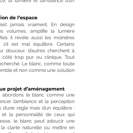
e, la lumière et l’ambiance d’un
tion de l’espace
est jamais vraiment. En design
 les volumes, amplifie la lumière
Mais il révèle aussi les moindres
s’il est mal équilibré. Certains
ur douceur, d’autres cherchent à
 côté trop pur ou clinique. Tout
recherché. Le blanc, comme toute
ensemble et non comme une solution
que projet d’aménagement
nous abordons le blanc comme une
uencer l’ambiance et la perception
d’une règle mais d’un équilibre :
x et la personnalité de ceux qui
stesse, le blanc peut adoucir une
r la clarté naturelle ou mettre en