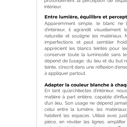
profondément la perception de l’espac
intérieur.
Entre lumière, équilibre et percep
Apparemment simple, le blanc ne l’
d’intérieur, il agrandit visuellement
naturelle et souligne les matériaux. 
imperfections et peut sembler froid 
apprécient les blancs teintés pour le
conserver toute la luminosité sans le
dépend de l’usage, du lieu et du but 
teinte, s’inscrit dans une réflexion d’
à appliquer partout.
Adapter la couleur blanche à cha
En tant qu’architectes d’intérieur, 
matière à part entière, capable d’infl
d’un lieu. Son usage ne dépend jamais 
celui entre la lumière, les matériau
habitent les espaces. Utilisé avec ju
pièce, en révéler les lignes, amplifie