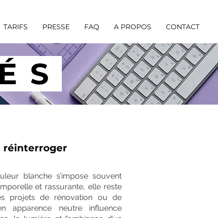
TARIFS
PRESSE
FAQ
A PROPOS
CONTACT
ÉS
à réinterroger
ouleur blanche s’impose souvent
orelle et rassurante, elle reste
es projets de rénovation ou de
 en apparence neutre influence