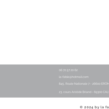
06 72 57 20 62
la-fable@hotmail.com
845, Route Nationale 7 - 26600 ERÔ
23, cours Aristide Briand - 69300 CA
© 2024 by la fa