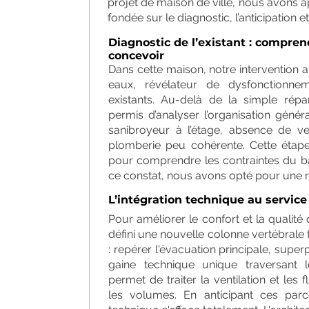
projet de maison de ville, nous avons
fondée sur le diagnostic, l’anticipation 
Diagnostic de l’existant : compren
concevoir
Dans cette maison, notre intervention 
eaux, révélateur de dysfonctionne
existants. Au-delà de la simple répar
permis d’analyser l’organisation géné
sanibroyeur à l’étage, absence de ve
plomberie peu cohérente. Cette étape
pour comprendre les contraintes du bâ
ce constat, nous avons opté pour une r
L’intégration technique au service
Pour améliorer le confort et la qualit
défini une nouvelle colonne vertébrale 
: repérer l'évacuation principale, supe
gaine technique unique traversant le
permet de traiter la ventilation et les
les volumes. En anticipant ces par