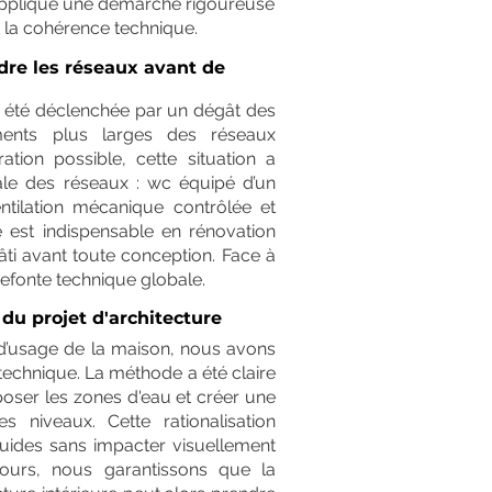
 appliqué une démarche rigoureuse
et la cohérence technique.
dre les réseaux avant de
a été déclenchée par un dégât des
ments plus larges des réseaux
ation possible, cette situation a
rale des réseaux : wc équipé d’un
ntilation mécanique contrôlée et
 est indispensable en rénovation
ti avant toute conception. Face à
efonte technique globale.
 du projet d'architecture
é d’usage de la maison, nous avons
technique. La méthode a été claire
rposer les zones d'eau et créer une
s niveaux. Cette rationalisation
 fluides sans impacter visuellement
cours, nous garantissons que la