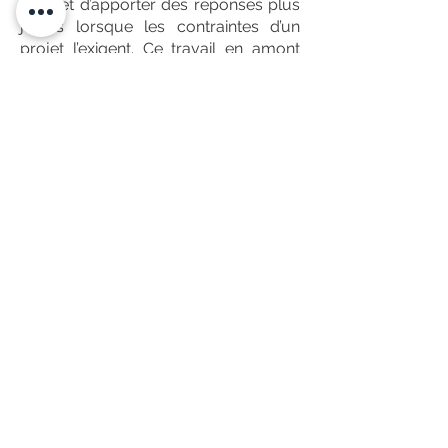
permet d’apporter des réponses plus
justes lorsque les contraintes d’un
projet l’exigent. Ce travail en amont
facilite la conception
d’aménagements cohérents, où
chaque choix technique s’inscrit dans
un ensemble maîtrisé et adapté aux
usages.
Observer, tester et comparer sont des
étapes discrètes mais déterminantes :
elles nourrissent chaque projet avant
même les premières esquisses.
06 72 57 20 62